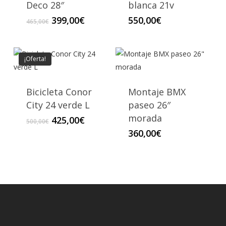
Deco 28″
blanca 21v
El
El
399,00
€
550,00
€
465,00
€
precio
precio
original
actual
era:
es:
¡Oferta!
465,00€.
399,00€.
Bicicleta Conor
Montaje BMX
City 24 verde L
paseo 26″
morada
El
El
425,00
€
500,00
€
precio
precio
360,00
€
original
actual
era:
es:
500,00€.
425,00€.