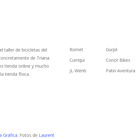
NES SOMOS
ENLACES
Romet
Gurpil
 taller de bicicletas del
 concretamente de Triana.
Curriqui
Conor Bikes
 tienda online y mucho
JL-Wenti
Patin Aventura
a tienda física.
a Gráfica
. Fotos de
Laurent