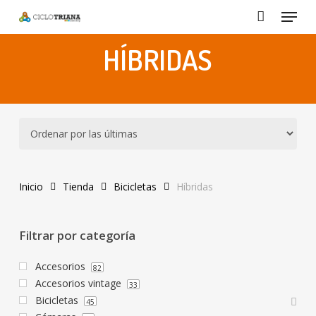
Menu
Skip
to
main
HÍBRIDAS
content
Inicio
Tienda
Bicicletas
Híbridas
Filtrar por categoría
Accesorios
82
Accesorios vintage
33
Bicicletas
45