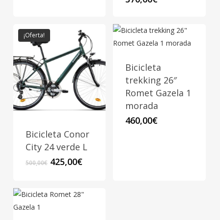
¡Oferta!
Bicicleta
trekking 26″
Romet Gazela 1
morada
460,00
€
Bicicleta Conor
City 24 verde L
El
El
425,00
€
500,00
€
precio
precio
original
actual
era:
es:
500,00€.
425,00€.