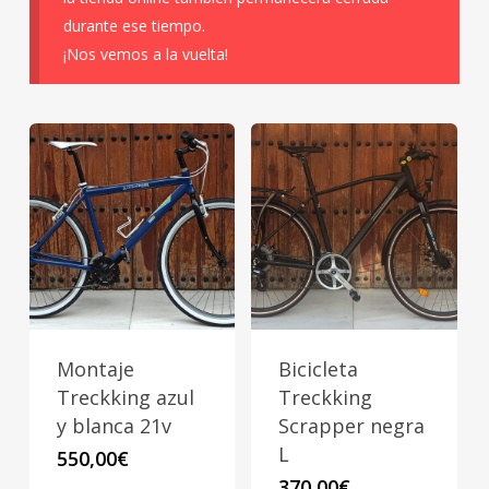
durante ese tiempo.
¡Nos vemos a la vuelta!
Montaje
Bicicleta
Treckking azul
Treckking
y blanca 21v
Scrapper negra
L
550,00
€
370,00
€