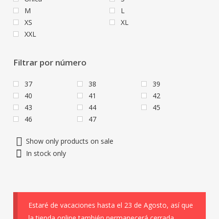
M
L
XS
XL
XXL
Filtrar por número
37
38
39
40
41
42
43
44
45
46
47
Show only products on sale
In stock only
Estaré de vacaciones hasta el 23 de Agosto, así que
la tienda online también permanecerá cerrada