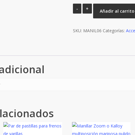
Manillar
Añadir al carrito
doble
altura
SKU:
aluminio
MANIL06
Categorías:
Acce
580mm
cantidad
adicional
lacionados