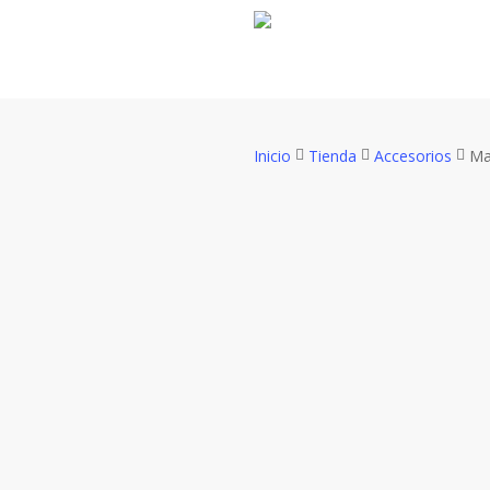
Skip
to
main
content
Inicio
Tienda
Accesorios
Ma