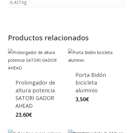
0,427 kg
Productos relacionados
Este
producto
tiene
Porta Bidón
múltiples
Prolongador de
bicicleta
variantes.
altura potencia
aluminio
Las
SATORI GADOR
3,50
€
opciones
AHEAD
se
23,60
€
pueden
elegir
Este
en