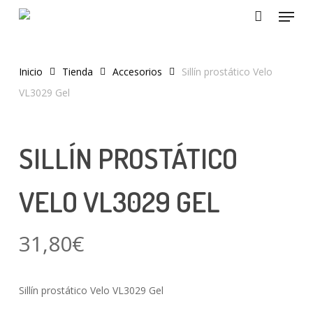
Menu
Skip
to
main
content
Inicio
Tienda
Accesorios
Sillín prostático Velo
VL3029 Gel
SILLÍN PROSTÁTICO
VELO VL3029 GEL
31,80
€
Sillín prostático Velo VL3029 Gel