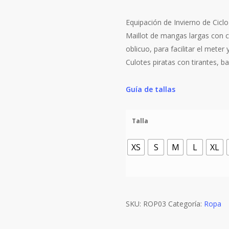
Equipación de Invierno de Ciclo
Maillot de mangas largas con cr
oblicuo, para facilitar el meter 
Culotes piratas con tirantes, bad
Guía de tallas
Talla
XS
S
M
L
XL
SKU:
ROP03
Categoría:
Ropa