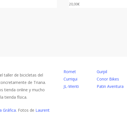
20,00
€
NES SOMOS
ENLACES
Romet
Gurpil
 taller de bicicletas del
Curriqui
Conor Bikes
 concretamente de Triana.
JL-Wenti
Patin Aventura
 tienda online y mucho
a tienda física.
a Gráfica
. Fotos de
Laurent