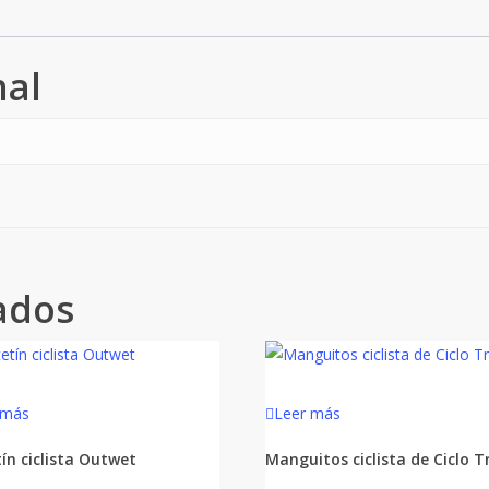
nal
ados
 más
Leer más
tín ciclista Outwet
Manguitos ciclista de Ciclo T