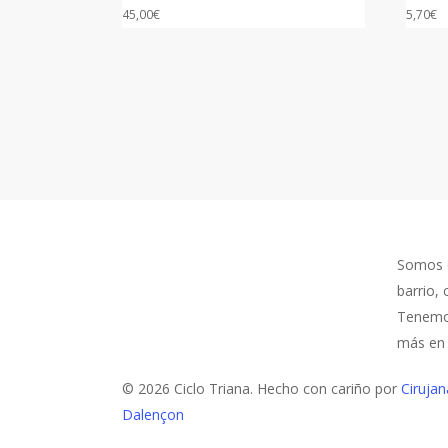
45,00
€
5,70
€
QUIÉ
Somos el
barrio,
Tenemos
más en l
© 2026 Ciclo Triana. Hecho con cariño por
Cirujan
Dalençon