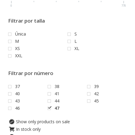
0
770
Filtrar por talla
Única
S
M
L
XS
XL
XXL
Filtrar por número
37
38
39
40
41
42
43
44
45
46
47
Show only products on sale
In stock only