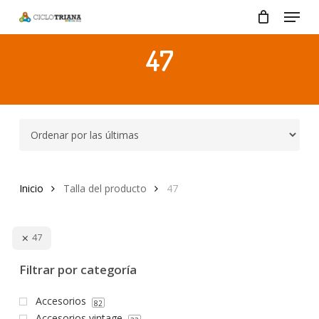
Menu
Skip
to
Close
main
47
Menu
content
Inicio
Talla del producto
47
47
Filtrar por categoría
Accesorios
82
Accesorios vintage