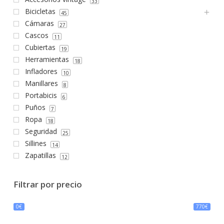
33
Bicicletas
45
Cámaras
27
Cascos
11
Cubiertas
19
Herramientas
18
Infladores
10
Manillares
8
Portabicis
6
Puños
7
Ropa
18
Seguridad
25
Sillines
14
Zapatillas
12
Filtrar por precio
0€
770€