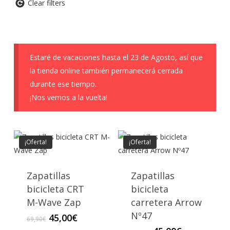
Clear filters
Estaré de vacaciones hasta el 23 de Agosto, así que
la tienda online también permanecerá cerrada
durante ese tiempo.
¡Nos vemos a la vuelta!
¡Oferta!
¡Oferta!
Zapatillas
Zapatillas
bicicleta CRT
bicicleta
M-Wave Zap
carretera Arrow
Nº47
El
El
45,00
€
69,90
€
precio
precio