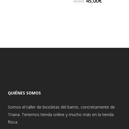
El
El
45,00
€
68,90
€
original
actual
precio
precio
era:
es:
original
actual
69,90€.
45,00€.
era:
es:
68,90€.
45,00€.
QUIÉNES SOMOS
Somos el taller de bicicletas del barrio, concretamente de
Triana. Tenemos tienda online y mucho más en la tienda
física.