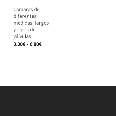
tiene
Cámaras de
múltiples
diferentes
variantes.
medidas, largos
Las
y tipos de
opciones
válvulas
se
Rango
3,00
€
-
6,80
€
pueden
de
elegir
precios:
en
desde
la
3,00€
página
hasta
6,80€
de
producto