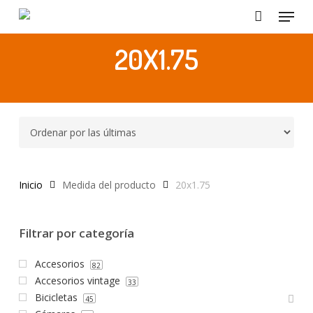
Menu
Skip
to
Close
main
20X1.75
Menu
content
Inicio
Medida del producto
20x1.75
Filtrar por categoría
Accesorios
82
Accesorios vintage
33
Bicicletas
45