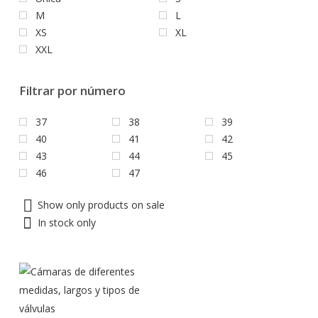
M
L
XS
XL
XXL
Filtrar por número
37
38
39
40
41
42
43
44
45
46
47
Show only products on sale
In stock only
Este
producto