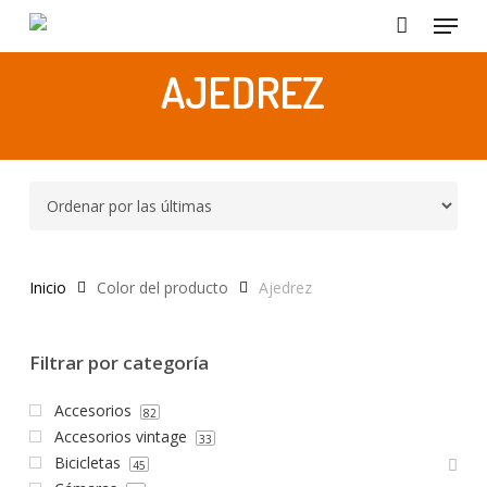
Menu
Skip
to
Close
main
AJEDREZ
Menu
content
Inicio
Color del producto
Ajedrez
Filtrar por categoría
Accesorios
82
Accesorios vintage
33
Bicicletas
45