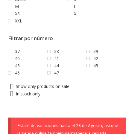
M
L
XS
XL
XXL
Filtrar por número
37
38
39
40
41
42
43
44
45
46
47
Show only products on sale
In stock only
Estaré de vacaciones hasta el 23 de Agosto, así que
la tienda online también permanecerá cerrada