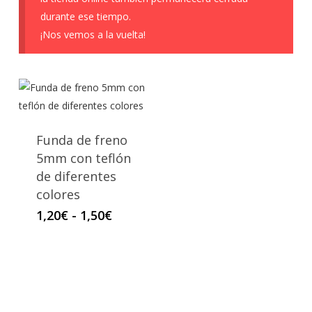
durante ese tiempo.
¡Nos vemos a la vuelta!
Funda de freno
5mm con teflón
de diferentes
colores
Rango
1,20
€
-
1,50
€
de
precios:
desde
1,20€
hasta
1,50€